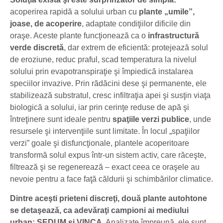
acoperirea rapidă a solului urban cu
plante „umile”,
joase, de acoperire
, adaptate condiţiilor dificile din
oraşe. Aceste plante funcţionează ca o
infrastructură
verde discretă
, dar extrem de eficientă: protejează solul
de eroziune, reduc praful, scad temperatura la nivelul
solului prin evapotranspiraţie şi împiedică instalarea
speciilor invazive. Prin rădăcini dese şi permanente, ele
stabilizează substratul, cresc infiltraţia apei şi susţin viaţa
biologică a solului, iar prin cerinţe reduse de apă şi
întreţinere sunt ideale pentru
spaţiile verzi publice
, unde
resursele şi intervenţiile sunt limitate. În locul „spaţiilor
verzi” goale şi disfuncţionale, plantele acoperitoare
transformă solul expus într-un sistem activ, care răceşte,
filtrează şi se regenerează – exact ceea ce oraşele au
nevoie pentru a face faţă căldurii şi schimbărilor climatice.
Dintre aceşti prieteni discreţi, două plante autohtone
se detaşează, ca adevăraţi campioni ai mediului
urban: SEDUM şi VINCA.
Analizate împreună, ele sunt