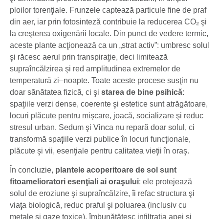
ploilor torenţiale. Frunzele captează particule fine de praf
din aer, iar prin fotosinteză contribuie la reducerea CO₂ şi
la creşterea oxigenării locale. Din punct de vedere termic,
aceste plante acţionează ca un „strat activ”: umbresc solul
şi răcesc aerul prin transpiraţie, deci limitează
supraîncălzirea şi red amplitudinea extremelor de
temperatură zi–noapte. Toate aceste procese susţin nu
doar sănătatea fizică, ci şi
starea de bine psihică
:
spaţiile verzi dense, coerente şi estetice sunt atrăgătoare,
locuri plăcute pentru mişcare, joacă, socializare şi reduc
stresul urban. Sedum şi Vinca nu repară doar solul, ci
transformă spaţiile verzi publice în locuri funcţionale,
plăcute şi vii, esenţiale pentru calitatea vieţii în oraş.
În concluzie,
plantele acoperitoare de sol sunt
fitoamelioratori esenţiali ai oraşului
: ele protejează
solul de eroziune şi supraîncălzire, îi refac structura şi
viaţa biologică, reduc praful şi poluarea (inclusiv cu
metale şi gaze toxice), îmbunătăţesc infiltraţia apei şi