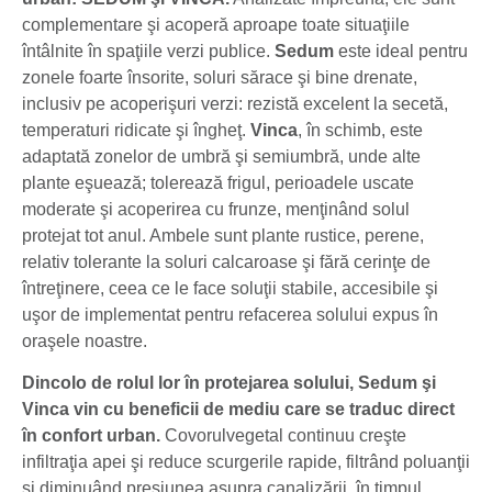
complementare şi acoperă aproape toate situaţiile
întâlnite în spaţiile verzi publice.
Sedum
este ideal pentru
zonele foarte însorite, soluri sărace şi bine drenate,
inclusiv pe acoperişuri verzi: rezistă excelent la secetă,
temperaturi ridicate şi îngheţ.
Vinca
, în schimb, este
adaptată zonelor de umbră şi semiumbră, unde alte
plante eşuează; tolerează frigul, perioadele uscate
moderate şi acoperirea cu frunze, menţinând solul
protejat tot anul. Ambele sunt plante rustice, perene,
relativ tolerante la soluri calcaroase şi fără cerinţe de
întreţinere, ceea ce le face soluţii stabile, accesibile şi
uşor de implementat pentru refacerea solului expus în
oraşele noastre.
Dincolo de rolul lor în protejarea solului, Sedum şi
Vinca vin cu beneficii de mediu care se traduc direct
în confort urban.
Covorulvegetal continuu creşte
infiltraţia apei şi reduce scurgerile rapide, filtrând poluanţii
şi diminuând presiunea asupra canalizării, în timpul