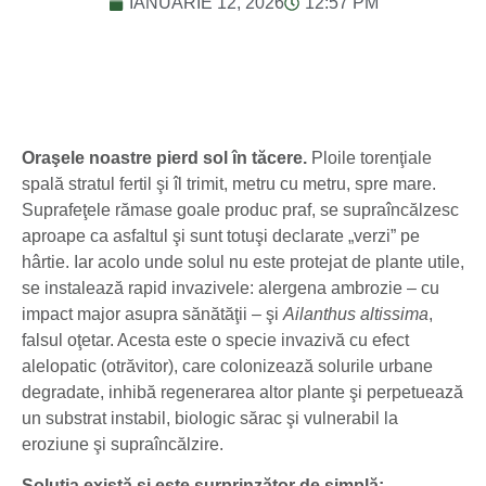
IANUARIE 12, 2026
12:57 PM
Oraşele noastre pierd sol în tăcere.
Ploile torenţiale
spală stratul fertil şi îl trimit, metru cu metru, spre mare.
Suprafeţele rămase goale produc praf, se supraîncălzesc
aproape ca asfaltul şi sunt totuşi declarate „verzi” pe
hârtie. Iar acolo unde solul nu este protejat de plante utile,
se instalează rapid invazivele: alergena ambrozie – cu
impact major asupra sănătăţii – şi
Ailanthus altissima
,
falsul oţetar. Acesta este o specie invazivă cu efect
alelopatic (otrăvitor), care colonizează solurile urbane
degradate, inhibă regenerarea altor plante şi perpetuează
un substrat instabil, biologic sărac şi vulnerabil la
eroziune şi supraîncălzire.
Soluţia există şi este surprinzător de simplă: