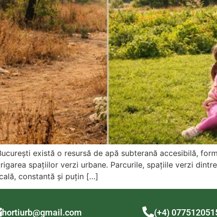
ucurești există o resursă de apă subterană accesibilă, form
igarea spațiilor verzi urbane. Parcurile, spațiile verzi dintre 
ocală, constantă și puțin […]
hortiurb@gmail.com
(+4) 077512051