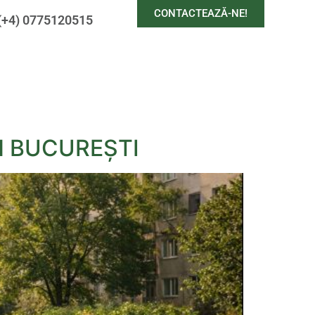
CONTACTEAZĂ-NE!
(+4) 0775120515
ÎN BUCUREŞTI